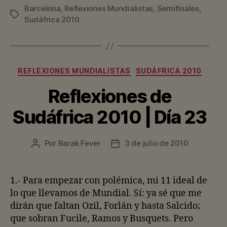
Barcelona
,
Reflexiones Mundialistas
,
Semifinales
,
Etiquetas
Sudáfrica 2010
Categorías
REFLEXIONES MUNDIALISTAS
SUDÁFRICA 2010
Reflexiones de
Sudáfrica 2010 | Día 23
Por
Barak Fever
3 de julio de 2010
Autor
Fecha
de
de
la
la
entrada
entrada
1.- Para empezar con polémica, mi 11 ideal de
lo que llevamos de Mundial. Sí: ya sé que me
dirán que faltan Ozil, Forlán y hasta Salcido;
que sobran Fucile, Ramos y Busquets. Pero