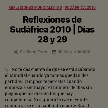
Categorías
REFLEXIONES MUNDIALISTAS
SUDÁFRICA 2010
Reflexiones de
Sudáfrica 2010 | Días
28 y 29
Por
Barak Fever
10 de julio de 2010
Autor
Fecha
de
de
la
la
entrada
entrada
1.– No te das cuenta de que se está acabando
el Mundial cuando ya nomás quedan dos
partidos. Tampoco te percatas cuando
empieza a ser mayor el número de días sin
juegos que los días en los que hay
competencia. Ni siquiera te cae el veinte
cuando ya se está hablando más de Brasil