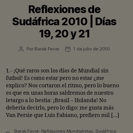
Reflexiones de
Sudáfrica 2010 | Días
19, 20 y 21
Por
Barak Fever
1 de julio de 2010
Autor
Fecha
de
de
la
la
entrada
entrada
1.- ¡Qué raros son los días de Mundial sin
futbol! Es como estar pero no estar ¿me
explico? Nos cortaron el ritmo, pero lo bueno
es que en unas horas saldremos de nuestro
letargo a lo bestia: ¡Brasil – Holanda! No
debería decirlo, pero lo digo: me gusta más
Van Persie que Luis Fabiano, prefiero mil […]
Barak Fever
,
Reflexiones Mundialistas
,
Sudáfrica