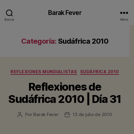
Barak Fever
Buscar
Menú
Categoría:
Sudáfrica 2010
Categorías
REFLEXIONES MUNDIALISTAS
SUDÁFRICA 2010
Reflexiones de
Sudáfrica 2010 | Día 31
Por
Barak Fever
13 de julio de 2010
Autor
Fecha
de
de
la
la