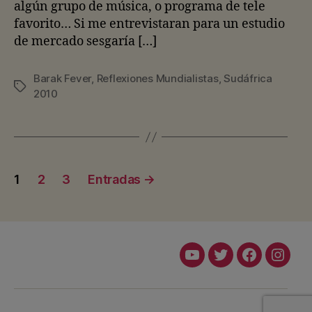
algún grupo de música, o programa de tele
favorito… Si me entrevistaran para un estudio
de mercado sesgaría […]
Barak Fever
,
Reflexiones Mundialistas
,
Sudáfrica
Etiquetas
2010
Paginación
1
2
3
Entradas
→
de
entradas
Youtube
Twitter
Facebook
Insta