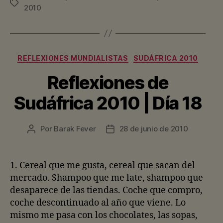
Etiquetas
2010
Categorías
REFLEXIONES MUNDIALISTAS
SUDÁFRICA 2010
Reflexiones de
Sudáfrica 2010 | Día 18
Por
Barak Fever
28 de junio de 2010
Autor
Fecha
de
de
la
la
entrada
entrada
1. Cereal que me gusta, cereal que sacan del
mercado. Shampoo que me late, shampoo que
desaparece de las tiendas. Coche que compro,
coche descontinuado al año que viene. Lo
mismo me pasa con los chocolates, las sopas,