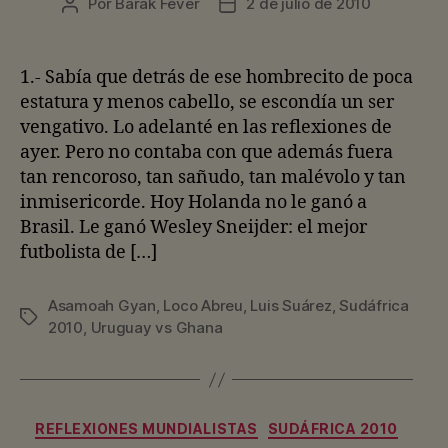
Por
Barak Fever
2 de julio de 2010
Autor
Fecha
de
de
la
la
entrada
entrada
1.- Sabía que detrás de ese hombrecito de poca
estatura y menos cabello, se escondía un ser
vengativo. Lo adelanté en las reflexiones de
ayer. Pero no contaba con que además fuera
tan rencoroso, tan sañudo, tan malévolo y tan
inmisericorde. Hoy Holanda no le ganó a
Brasil. Le ganó Wesley Sneijder: el mejor
futbolista de […]
Asamoah Gyan
,
Loco Abreu
,
Luis Suárez
,
Sudáfrica
Etiquetas
2010
,
Uruguay vs Ghana
Categorías
REFLEXIONES MUNDIALISTAS
SUDÁFRICA 2010