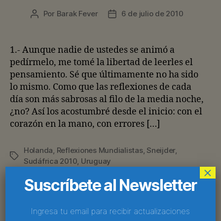
Por
Barak Fever
6 de julio de 2010
Autor
Fecha
de
de
la
la
entrada
entrada
1.- Aunque nadie de ustedes se animó a
pedírmelo, me tomé la libertad de leerles el
pensamiento. Sé que últimamente no ha sido
lo mismo. Como que las reflexiones de cada
día son más sabrosas al filo de la media noche,
¿no? Así los acostumbré desde el inicio: con el
corazón en la mano, con errores […]
Holanda
,
Reflexiones Mundialistas
,
Sneijder
,
Etiquetas
Sudáfrica 2010
,
Uruguay
×
Suscríbete al Newsletter
Categorías
Ingresa tu email para recibir actualizaciones
REFLEXIONES MUNDIALISTAS
SUDÁFRICA 2010