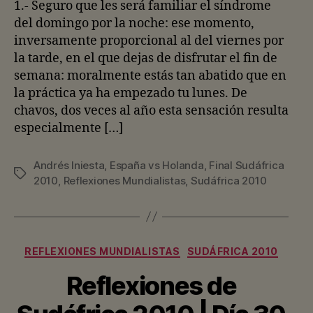
entrada
entrada
1.- Seguro que les será familiar el síndrome
del domingo por la noche: ese momento,
inversamente proporcional al del viernes por
la tarde, en el que dejas de disfrutar el fin de
semana: moralmente estás tan abatido que en
la práctica ya ha empezado tu lunes. De
chavos, dos veces al año esta sensación resulta
especialmente […]
Andrés Iniesta
,
España vs Holanda
,
Final Sudáfrica
Etiquetas
2010
,
Reflexiones Mundialistas
,
Sudáfrica 2010
Categorías
REFLEXIONES MUNDIALISTAS
SUDÁFRICA 2010
Reflexiones de