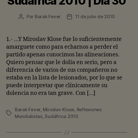
Sudáfrica 2010 | Día 30
Por
Barak Fever
11 de julio de 2010
Autor
Fecha
de
de
la
la
entrada
entrada
1.- …Y Miroslav Klose fue lo suficientemente
amarguete como para echarnos a perder el
partido apenas conocimos las alineaciones.
Quiero pensar que le dolía en serio, pero a
diferencia de varios de sus compañeros no
estaba en la lista de lesionados, por lo que se
puede interpretar que clínicamente su
dolencia no era tan grave. Con […]
Barak Fever
,
Miroslav Klose
,
Reflexiones
Etiquetas
Mundialistas
,
Sudáfrica 2010