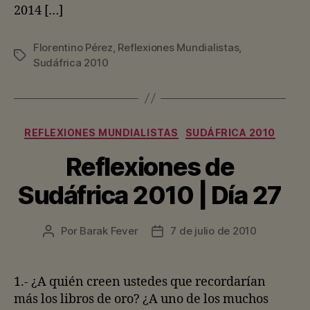
2014 […]
Florentino Pérez
,
Reflexiones Mundialistas
,
Etiquetas
Sudáfrica 2010
Categorías
REFLEXIONES MUNDIALISTAS
SUDÁFRICA 2010
Reflexiones de
Sudáfrica 2010 | Día 27
Por
Barak Fever
7 de julio de 2010
Autor
Fecha
de
de
la
la
entrada
entrada
1.- ¿A quién creen ustedes que recordarían
más los libros de oro? ¿A uno de los muchos