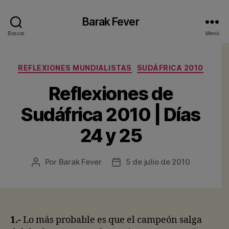
Barak Fever
Buscar
Menú
Categorías
REFLEXIONES MUNDIALISTAS
SUDÁFRICA 2010
Reflexiones de
Sudáfrica 2010 | Días
24 y 25
Por
Barak Fever
5 de julio de 2010
Autor
Fecha
de
de
la
la
entrada
entrada
1.-
Lo más probable es que el campeón salga