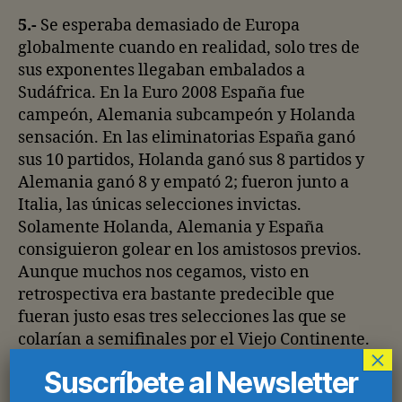
5.-
Se esperaba demasiado de Europa
globalmente cuando en realidad, solo tres de
sus exponentes llegaban embalados a
Sudáfrica. En la Euro 2008 España fue
campeón, Alemania subcampeón y Holanda
sensación. En las eliminatorias España ganó
sus 10 partidos, Holanda ganó sus 8 partidos y
Alemania ganó 8 y empató 2; fueron junto a
Italia, las únicas selecciones invictas.
Solamente Holanda, Alemania y España
consiguieron golear en los amistosos previos.
Aunque muchos nos cegamos, visto en
retrospectiva era bastante predecible que
fueran justo esas tres selecciones las que se
colarían a semifinales por el Viejo Continente.
×
Suscríbete al Newsletter
6.-
En cambio Uruguay no hizo tan buena