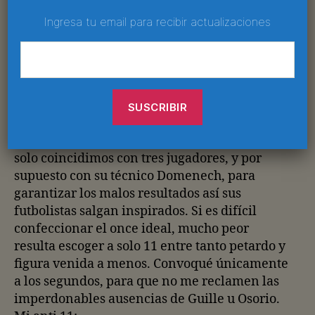
eliminatoria (pasó de panzazo), y quedó en el
cuarto lugar de su último examen serio (Copa
Ingresa tu email para recibir actualizaciones
América). Sin embargo, dejó una excelente
impresión en los tan ninguneados partidos
amistosos previos al Mundial, que al parecer
siempre sí son parámetro.
7.-
Me gustó el 11 antititular que nos
compartió Chamuco en el día 23. Sin embargo,
solo coincidimos con tres jugadores, y por
supuesto con su técnico Domenech, para
garantizar los malos resultados así sus
futbolistas salgan inspirados. Si es difícil
confeccionar el once ideal, mucho peor
resulta escoger a solo 11 entre tanto petardo y
figura venida a menos. Convoqué únicamente
a los segundos, para que no me reclamen las
imperdonables ausencias de Guille u Osorio.