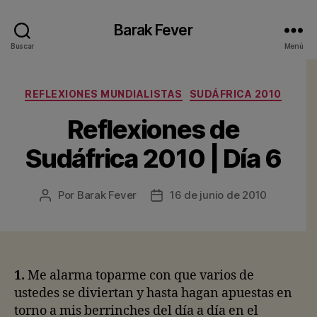
Barak Fever
Buscar
Menú
Categorías
REFLEXIONES MUNDIALISTAS
SUDÁFRICA 2010
Reflexiones de
Sudáfrica 2010 | Día 6
Por
Barak Fever
16 de junio de 2010
Autor
Fecha
de
de
la
la
entrada
entrada
1.
Me alarma toparme con que varios de
ustedes se diviertan y hasta hagan apuestas en
torno a mis berrinches del día a día en el