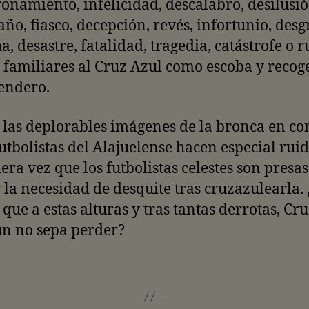
namiento, infelicidad, descalabro, desilusió
ño, fiasco, decepción, revés, infortunio, desg
a, desastre, fatalidad, tragedia, catástrofe o 
 familiares al Cruz Azul como escoba y recog
endero.
 las deplorables imágenes de la bronca en co
futbolistas del Alajuelense hacen especial rui
era vez que los futbolistas celestes son presas
 la necesidad de desquite tras cruzazulearla.
 que a estas alturas y tras tantas derrotas, Cr
ún no sepa perder?