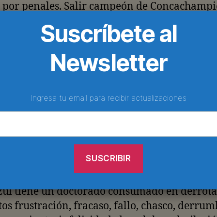
e por penales. Salir campeón de Concachamp
 empates y el autobús atrás tampoco es ganar,
Suscríbete al
dice ganar.
Newsletter
mpredecible y azaroso ecosistema del futbol
o, la única certeza es que antes o después C
 a naufragar. Su corazón se petrificará con la
Ingresa tu email para recibir actualizaciones
 del cemento, las piernas le temblarán hasta
izarse como el concreto. Más que su destino
ble, es su seña de identidad y hasta la razón d
quipo que nació grande pero que pronto dejó
ul tiene un doctorado consumado en derrota
os frustración, fracaso, fallo, chasco, derrum