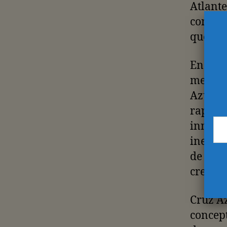
Atlant
con dos
que se 
En el i
mexican
Azul va
rapidez
inmovil
ineludi
de un e
crecer.
Cruz Az
concept