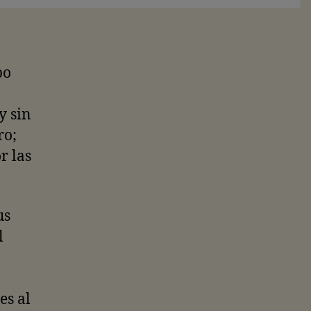
po
y sin
ro;
r las
us
l
es al