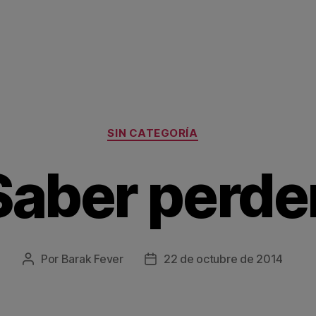
Categorías
SIN CATEGORÍA
Saber perde
Por
Barak Fever
22 de octubre de 2014
Autor
Fecha
de
de
la
la
entrada
entrada