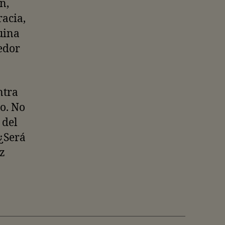
n,
racia,
ruina
edor
ntra
do. No
 del
 ¿Será
uz