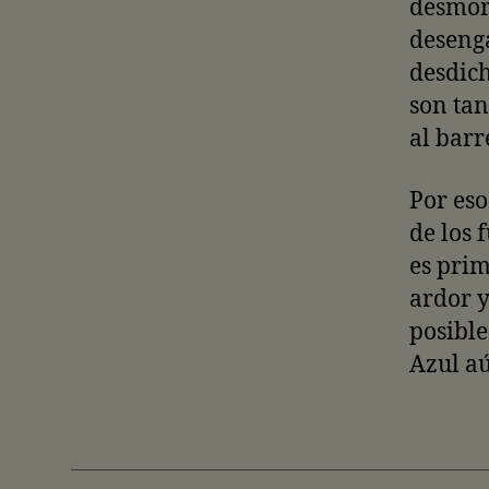
desmoro
desenga
desdich
son tan
al barr
Por eso
de los 
es prim
ardor y
posible
Azul a