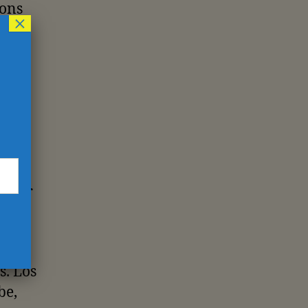
ions
×
 lo
ruz
e ser
 de
s. Los
be,