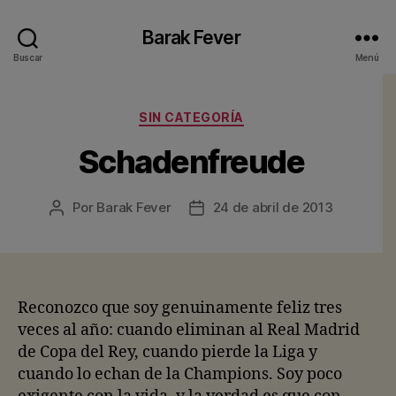
Barak Fever
Buscar
Menú
Categorías
SIN CATEGORÍA
Schadenfreude
Por
Barak Fever
24 de abril de 2013
Autor
Fecha
de
de
la
la
entrada
entrada
Reconozco que soy genuinamente feliz tres
veces al año: cuando eliminan al Real Madrid
de Copa del Rey, cuando pierde la Liga y
cuando lo echan de la Champions. Soy poco