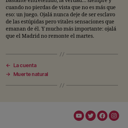
bastante entretenido, la verdad… siempre y
cuando no pierdas de vista que no es más que
eso: un juego. Ojalá nunca deje de ser esclavo
de las estúpidas pero vitales sensaciones que
emanan de él. Y mucho más importante: ojalá
que el Madrid no remonte el martes.
←
La cuenta
→
Muerte natural
Youtube
Twitter
Facebook
Insta