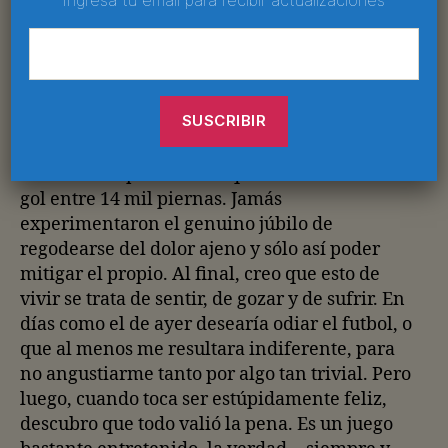
tiene el futbol, ¿no? Es increíble que un
estúpido equipo sea capaz de despertar toda
clase de emociones. Entiendo a la gente que
no le encuentra sentido, pero es evidente su
frigidez. Pobres, jamás sintieron cómo se te va
el alma del cuerpo cuando un balón del
odiado rival pasa mordisqueando la línea de
gol entre 14 mil piernas. Jamás
experimentaron el genuino júbilo de
regodearse del dolor ajeno y sólo así poder
mitigar el propio. Al final, creo que esto de
vivir se trata de sentir, de gozar y de sufrir. En
días como el de ayer desearía odiar el futbol, o
que al menos me resultara indiferente, para
no angustiarme tanto por algo tan trivial. Pero
luego, cuando toca ser estúpidamente feliz,
descubro que todo valió la pena. Es un juego