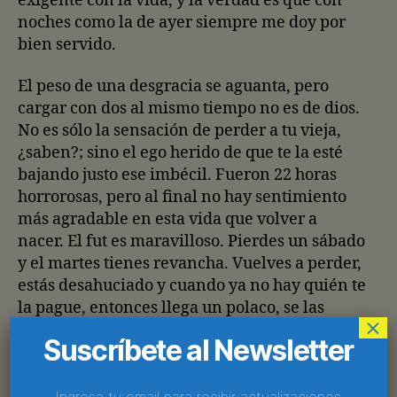
exigente con la vida, y la verdad es que con
noches como la de ayer siempre me doy por
bien servido.
El peso de una desgracia se aguanta, pero
cargar con dos al mismo tiempo no es de dios.
No es sólo la sensación de perder a tu vieja,
¿saben?; sino el ego herido de que te la esté
bajando justo ese imbécil. Fueron 22 horas
horrorosas, pero al final no hay sentimiento
más agradable en esta vida que volver a
nacer. El fut es maravilloso. Pierdes un sábado
y el martes tienes revancha. Vuelves a perder,
estás desahuciado y cuando ya no hay quién te
la pague, entonces llega un polaco, se las
×
cobra por ti y te salva el pellejo.
Suscríbete al Newsletter
Si te tomas la vida demasiado en serio, caes
irremediablemente en el absurdo. Es lo que
Ingresa tu email para recibir actualizaciones