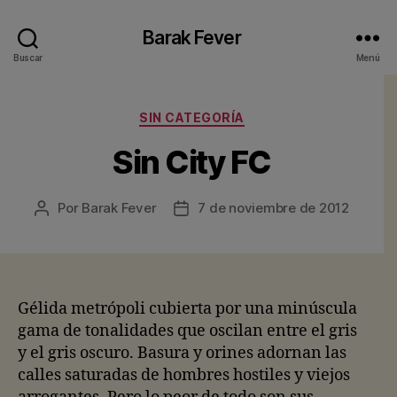
Barak Fever
Buscar
Menú
Categorías
SIN CATEGORÍA
Sin City FC
Por
Barak Fever
7 de noviembre de 2012
Autor
Fecha
de
de
la
la
entrada
entrada
Gélida metrópoli cubierta por una minúscula
gama de tonalidades que oscilan entre el gris
y el gris oscuro. Basura y orines adornan las
calles saturadas de hombres hostiles y viejos