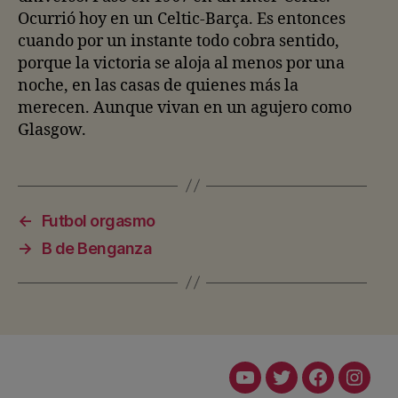
Ocurrió hoy en un Celtic-Barça. Es entonces
cuando por un instante todo cobra sentido,
porque la victoria se aloja al menos por una
noche, en las casas de quienes más la
merecen. Aunque vivan en un agujero como
Glasgow.
←
Futbol orgasmo
→
B de Benganza
Youtube
Twitter
Facebook
Insta