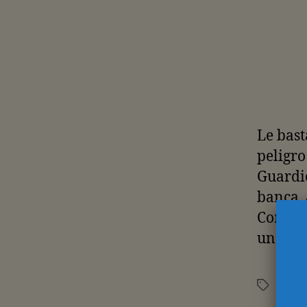
Le bas
peligro
Guardio
banca, 
Como na
una doc
Rafae
Etiquetas