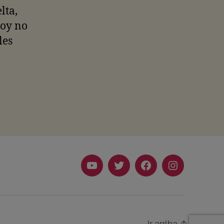
lta,
Hoy no
les
Youtube
Twitter
Facebook
Instagram
Ir arriba
↑