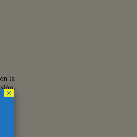
en la
sión.
×
 y