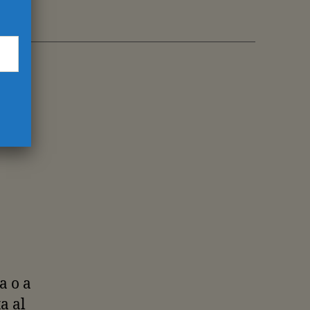
a o a
a al