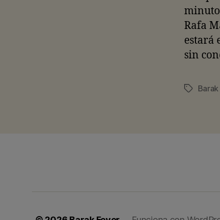
minuto 
Rafa Má
estará 
sin con
Barak
Etiquetas
© 2026
Barak Fever
Funciona con WordPr