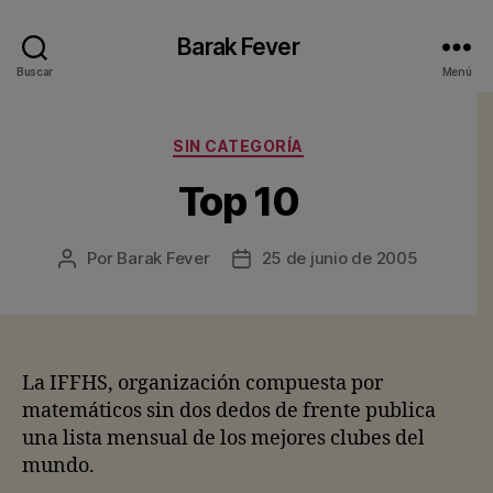
Barak Fever
Buscar
Menú
Categorías
SIN CATEGORÍA
Top 10
Por
Barak Fever
25 de junio de 2005
Autor
Fecha
de
de
la
la
entrada
entrada
La IFFHS, organización compuesta por
matemáticos sin dos dedos de frente publica
una lista mensual de los mejores clubes del
mundo.