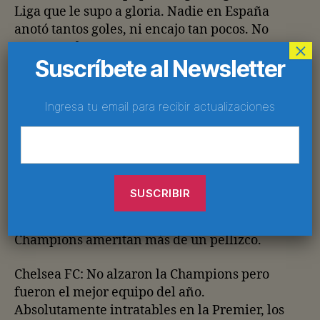
Liga que le supo a gloria. Nadie en España
anotó tantos goles, ni encajo tan pocos. No
×
estuvo mal.
Suscríbete al Newsletter
Bayern Munich: Al Schalke le dio vértigo… y
los bávaros terminaron por ser los únicos que
Ingresa tu email para recibir actualizaciones
se llevaron el doblete de entre todas las ligas
de elite.
Real Betis: Dirigidos por el clon del Dr.
Chapatín, los verderones sellaron su año más
glorioso, justo en el centenario del odiado
Sevilla. Copa del Rey y primera vez en
Champions ameritan más de un pellizco.
Chelsea FC: No alzaron la Champions pero
fueron el mejor equipo del año.
Absolutamente intratables en la Premier, los