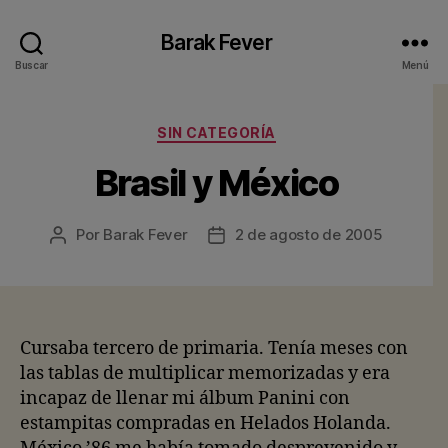
Barak Fever
Buscar
Menú
Categorías
SIN CATEGORÍA
Brasil y México
Por
Barak Fever
2 de agosto de 2005
Autor
Fecha
de
de
la
la
entrada
entrada
Cursaba tercero de primaria. Tenía meses con
las tablas de multiplicar memorizadas y era
incapaz de llenar mi álbum Panini con
estampitas compradas en Helados Holanda.