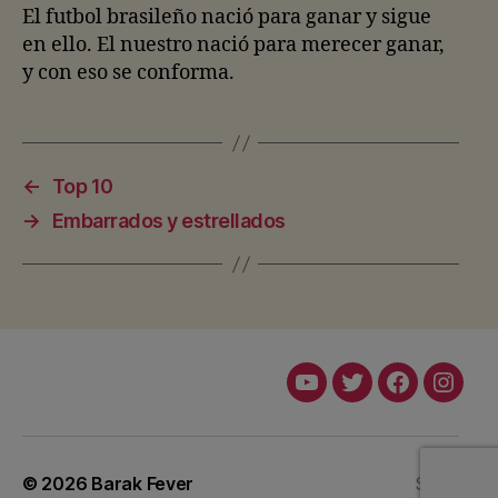
El futbol brasileño nació para ganar y sigue
en ello. El nuestro nació para merecer ganar,
y con eso se conforma.
←
Top 10
→
Embarrados y estrellados
Youtube
Twitter
Facebook
Insta
© 2026
Barak Fever
Subir
↑