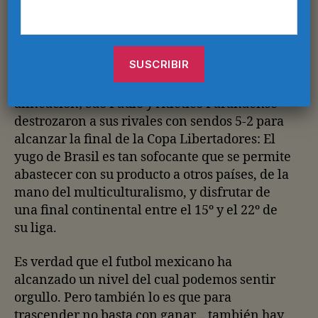
Holanda e Inglaterra no saben ganar y a Italia
ya se le olvidó.
La mitad de las selecciones de la pasada Copa
Confederaciones tenía a algún brasileño en su
alineación; Sao Paulo y Atlético Paranaense
destrozaron a sus rivales con sendos 5-2 para
alcanzar la final de la Copa Libertadores: El
yugo de Brasil es tan sofocante que se permite
abastecer con su producto a otros países, de la
mano del multiculturalismo, y disfrutar de
una final continental entre el 15º y el 22º de
su liga.
Es verdad que el futbol mexicano ha
alcanzado un nivel del cual podemos sentir
orgullo. Pero también lo es que para
trascender no basta con ganar… también hay