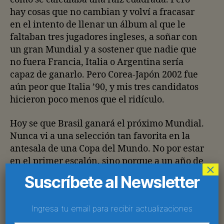
hay cosas que no cambian y volví a fracasar
en el intento de llenar un álbum al que le
faltaban tres jugadores ingleses, a soñar con
un gran Mundial y a sostener que nadie que
no fuera Francia, Italia o Argentina sería
capaz de ganarlo. Pero Corea-Japón 2002 fue
aún peor que Italia ’90, y mis tres candidatos
hicieron poco menos que el ridículo.
Hoy se que Brasil ganará el próximo Mundial.
Nunca vi a una selección tan favorita en la
antesala de una Copa del Mundo. No por estar
en el primer escalón, sino porque a un año de
×
Alemania 2006 nadie se trepa al segundo:
Suscríbete al Newsletter
Francia es un nostálgico recuerdo de lo que
llegó a ser; Argentina está plagada de
Ingresa tu email para recibir actualizaciones
jugadores de medio pelo; Alemania tiene la
generación más torpe de su historia; España,