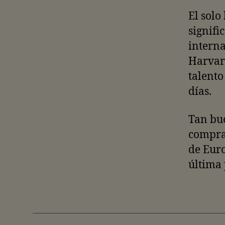
El solo
signifi
interna
Harvard
talento
días.
Tan bu
comprad
de Euro
última