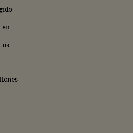
egido
a en
tus
llones