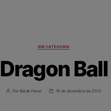
Categorías
SIN CATEGORÍA
Dragon Ball
Por
Barak Fever
19 de diciembre de 2012
Autor
Fecha
de
de
la
la
entrada
entrada