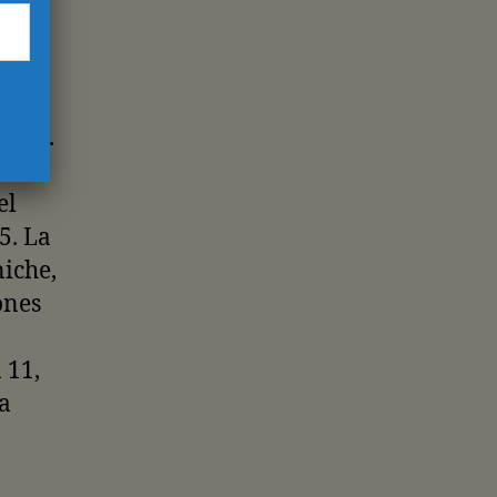
tó 2
a
ones.
47.
el
5. La
niche,
ones
 11,
a