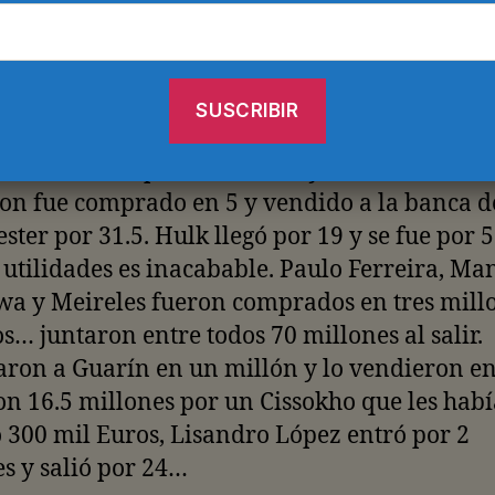
d.
ron un carnicero de nombre Pepe que les cos
s de Euros y luego de disfrazarlo de futbolist
n sacárselo de encima a un precio de 30 mill
aron a Falcao por 5 millones y lo vendieron a 
on fue comprado en 5 y vendido a la banca d
ter por 31.5. Hulk llegó por 19 y se fue por 5
e utilidades es inacabable. Paulo Ferreira, Ma
wa y Meireles fueron comprados en tres mill
s… juntaron entre todos 70 millones al salir.
ron a Guarín en un millón y lo vendieron en
n 16.5 millones por un Cissokho que les habí
 300 mil Euros, Lisandro López entró por 2
s y salió por 24…