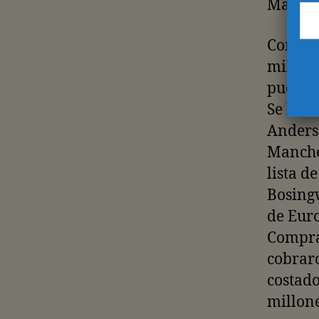
Madri
Compra
millone
pudiero
Se llev
Anders
Manches
lista d
Bosing
de Euro
Compra
cobraro
costado
millone