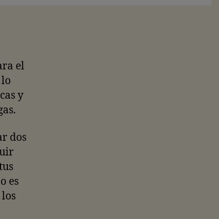
ra el
 lo
cas y
gas.
ar dos
uir
tus
o es
 los