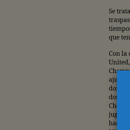
Se trat
traspas
tiempos
que ten
Con la 
United,
Champi
ajustad
donde l
dos ore
Chelsea
jugador
hacen e