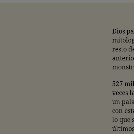
Dios pa
mitolog
resto d
anterio
monstru
527 mil
veces l
un pala
con est
lo que 
últimos