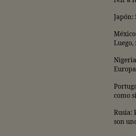
reír a I
Japón: 
México:
Luego,
Nigeria
Europa
Portuga
como s
Rusia: 
son uno