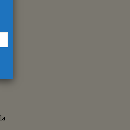
ara
tou,
os
la