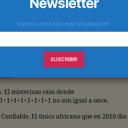
Newsletter
je.
r: Único equipo sudamericano que no está p
Ingresa tu email para recibir actualizaciones
 en cuartos.
hank you, gracias, merci, dank, grazie, ariga
, obrigado…
: Parece que ya no son tan jodidamente buen
ntes.
: El misterioso caso donde
1+1+1+1+1+1+1+1 no son igual a once.
Confiable. El único africano que en 2010 dio 