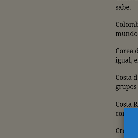
sabe.
Colombi
mundo.
Corea d
igual, 
Costa d
grupos 
Costa R
como s
Croacia