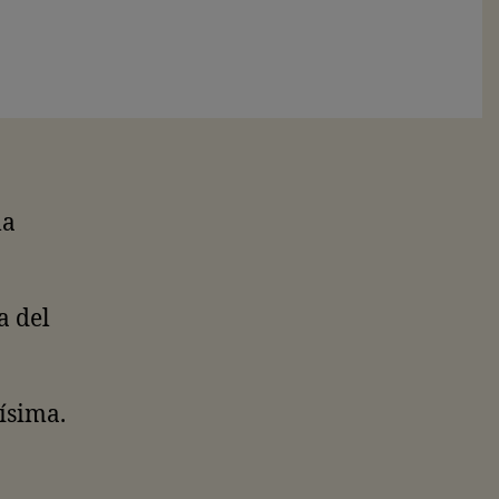
la
a del
nísima.