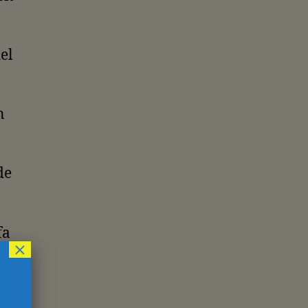
el
n
de
fa
×