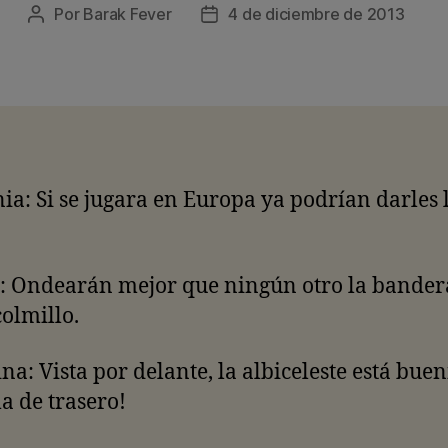
Por
Barak Fever
4 de diciembre de 2013
Autor
Fecha
de
de
la
la
entrada
entrada
a: Si se jugara en Europa ya podrían darles 
: Ondearán mejor que ningún otro la bander
colmillo.
na: Vista por delante, la albiceleste está bue
a de trasero!