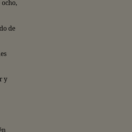
 ocho,
ado de
les
r y
én