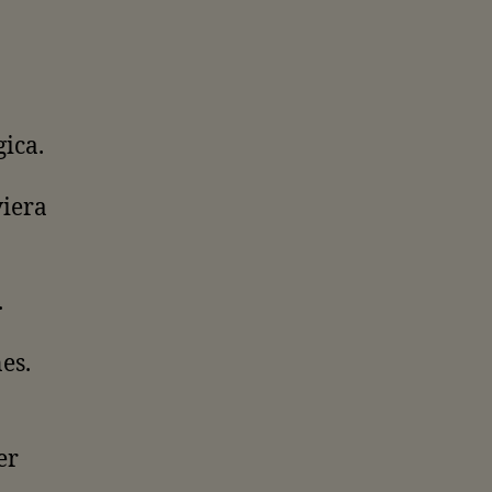
ica.
iera
.
es.
er