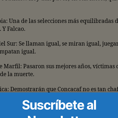
a: Una de las selecciones más equilibradas d
 Y Falcao.
el Sur: Se llaman igual, se miran igual, juega
empatan igual.
e Marfil: Pasaron sus mejores años, víctimas 
de la muerte.
ica: Demostrarán que Concacaf no es tan cha
eguimos creyendo.
Suscríbete al
: Igual que México, se sacaron la lotería en el