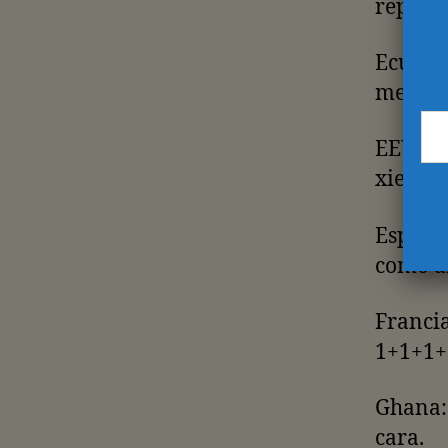
repecha
Ecuado
meterse
EEUU: T
xie xie
España
como a
Francia
1+1+1+
Ghana: 
cara.